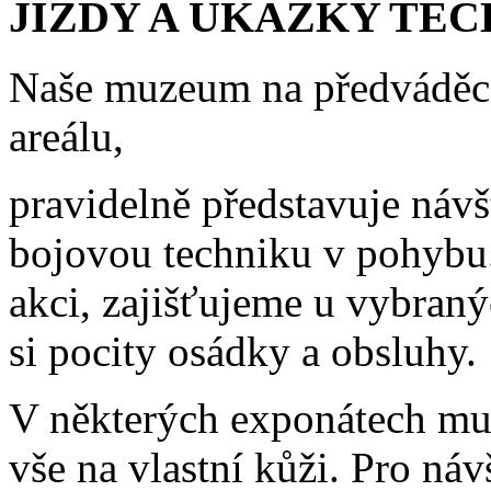
JÍZDY
A
UKÁZKY
TEC
Naše muzeum na předváděcí
areálu,
pravidelně představuje náv
bojovou techniku v pohybu.
akci, zajišťujeme u vybran
si pocity osádky a obsluhy.
V některých exponátech muze
vše na vlastní kůži. Pro ná