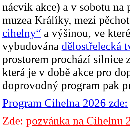
nácvik akce) a v sobotu na
muzea Králíky, mezi pěch
cihelny“
a výšinou, ve kter
vybudována
dělostřelecká 
prostorem prochází silnice 
která je v době akce pro do
doprovodný program pak pr
Program Cihelna 2026 zde:
Zde: p
ozvánka na Cihelnu 