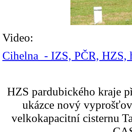
Video:
Cihelna - IZS, PČR, HZS, 
HZS pardubického kraje př
ukázce nový vyprošťov
velkokapacitní cisternu 
CAS