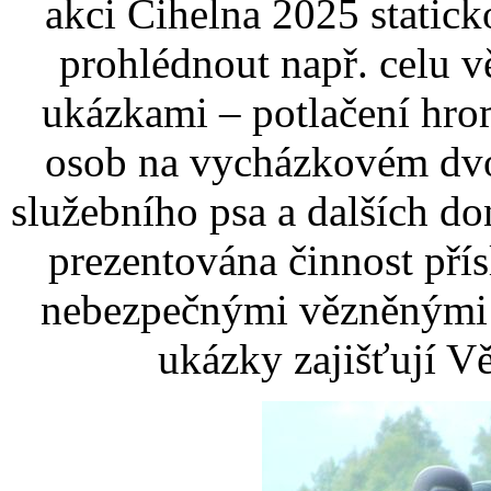
akci Cihelna 2025 static
prohlédnout např. celu 
ukázkami – potlačení hr
osob na vycházkovém dvo
služebního psa a dalších d
prezentována činnost přís
nebezpečnými vězněnými 
ukázky zajišťují V