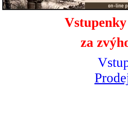
Vstupenky 
za zvýh
Vstu
Prodej