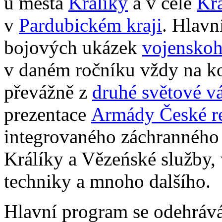
u města
Králíky
a v celé
Krá
v
Pardubickém kraji
. Hlavn
bojových ukázek
vojenskoh
v daném ročníku vždy na ko
převážně z
druhé světové v
prezentace
Armády České r
integrovaného záchranného
Králíky a Vězeńské služby, 
techniky a mnoho dalšího.
Hlavní program se odehrává 