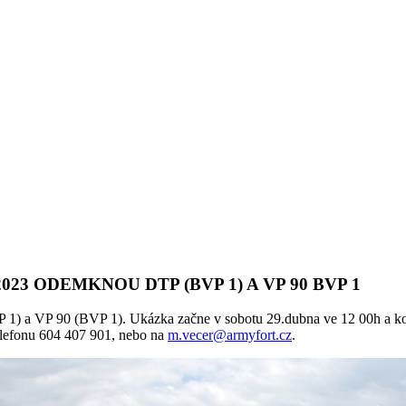
2023
ODEMKNOU
DTP
(BVP
1)
A
VP
90
BVP
1
 a VP 90 (BVP 1). Ukázka začne v sobotu 29.dubna ve 12 00h a konec
telefonu 604 407 901, nebo na
m.vecer@armyfort.cz
.