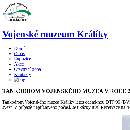
Vojenské muzeum Králíky
Domů
O nás
Expozice
Akce
Otevírací doba
Kontakty
TANKODROM
VOJENSKÉHO
MUZEA
V
ROCE
Tankodrom Vojenského muzea Králíky letos odemknou DTP 90 (BVP 1)
svézt. V případě nepříznivého počasí, se ukázky ruší. Rezervace na 