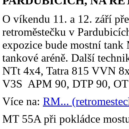
PARDUBICÍCH,
NA
RE
O víkendu 11. a 12. září p
retroměstečku v Pardubicíc
expozice bude mostní tank
tankové aréně. Další techni
NTt 4x4, Tatra 815 VVN 8x
V3S APM 90, DTP 90, OT
Více na:
RM... (retromestec
MT 55A při pokládce most