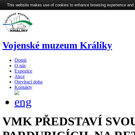
This website makes use of cookies to enhance browsing experience and pro
Vojenské muzeum Králíky
Domů
O nás
Expozice
Akce
Otevírací doba
Kontakty
VMK
PŘEDSTAVÍ
SVO